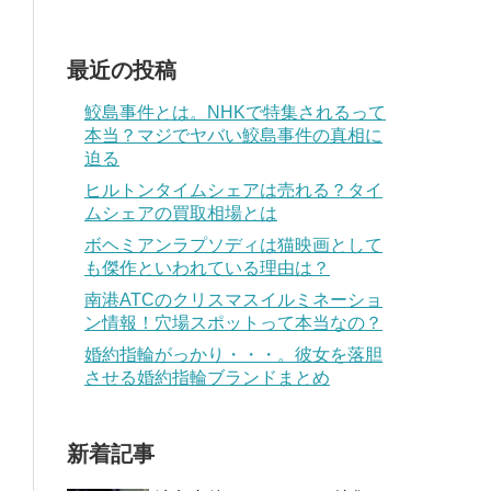
最近の投稿
鮫島事件とは。NHKで特集されるって
本当？マジでヤバい鮫島事件の真相に
迫る
ヒルトンタイムシェアは売れる？タイ
ムシェアの買取相場とは
ボヘミアンラプソディは猫映画として
も傑作といわれている理由は？
南港ATCのクリスマスイルミネーショ
ン情報！穴場スポットって本当なの？
婚約指輪がっかり・・・。彼女を落胆
させる婚約指輪ブランドまとめ
新着記事