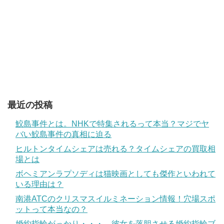
最近の投稿
鮫島事件とは。NHKで特集されるって本当？マジでヤ
バい鮫島事件の真相に迫る
ヒルトンタイムシェアは売れる？タイムシェアの買取相
場とは
ボヘミアンラプソディは猫映画としても傑作といわれて
いる理由は？
南港ATCのクリスマスイルミネーション情報！穴場スポ
ットって本当なの？
婚約指輪がっかり・・・。彼女を落胆させる婚約指輪ブ