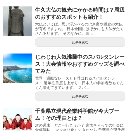
牛久大仏の観光にかかる時間は？周辺
のおすすめスポットも紹介！
大仏といえば、思い浮かべるのは奈良や鎌倉の大仏
が有名ですよね。 日本全国にはほかにも大仏がたく
さんあります。 そのなかに、茨...
記事を読む
じわじわ人気沸騰中のスパルタンレー
ス！大会情報やおすすめグッズを調べ
てみた
世界一過酷なレースとも呼ばれるスパルタンレー
ス！ 近年注目度も上がり、日本人の参加者数もぐん
ぐん増えてきています。 スパ...
記事を読む
千葉県立現代産業科学館が今大ブー
ム！その理由とは？
次の週末、どこへ行こうか？ 家族そろっての行楽に
食傷気味、 マンネリ化してきたなら 千葉県立現代産