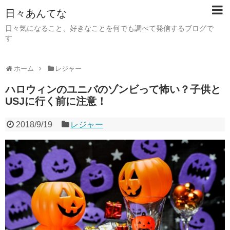
日々あんてな
日々気になること、好きなことを何でも調べて発信するブログで
す
ホーム
レジャー
ハロウィンのユニバのゾンビって怖い？子供と
USJに行く前に注意！
2018/9/19
レジャー