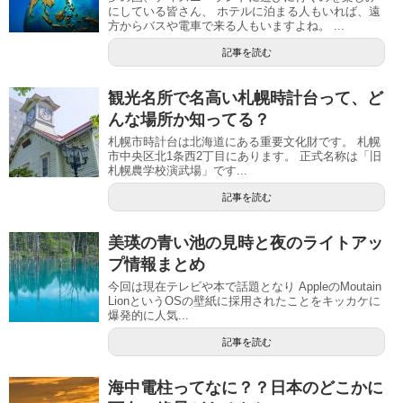
にしている皆さん、 ホテルに泊まる人もいれば、遠
方からバスや電車で来る人もいますよね。 ...
記事を読む
観光名所で名高い札幌時計台って、ど
んな場所か知ってる？
札幌市時計台は北海道にある重要文化財です。 札幌
市中央区北1条西2丁目にあります。 正式名称は「旧
札幌農学校演武場」です...
記事を読む
美瑛の青い池の見時と夜のライトアッ
プ情報まとめ
今回は現在テレビや本で話題となり AppleのMoutain
LionというOSの壁紙に採用されたことをキッカケに
爆発的に人気...
記事を読む
海中電柱ってなに？？日本のどこかに