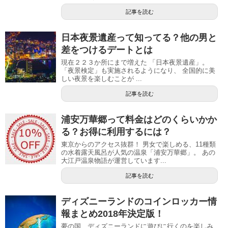
記事を読む
日本夜景遺産って知ってる？他の男と
差をつけるデートとは
現在２２３か所にまで増えた 「日本夜景遺産」。
「夜景検定」も実施されるようになり、 全国的に美
しい夜景を楽しむことが ...
記事を読む
浦安万華郷って料金はどのくらいかか
る？お得に利用するには？
東京からのアクセス抜群！ 男女で楽しめる、11種類
の水着露天風呂が人気の温泉「浦安万華郷」。 あの
大江戸温泉物語が運営しています...
記事を読む
ディズニーランドのコインロッカー情
報まとめ2018年決定版！
夢の国、ディズニーランドに遊びに行くのを楽しみ