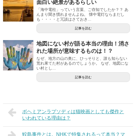
面白い絶景があるらしい
「海中電柱」っていう言葉、ご存知でしたか？？ あ
んまり聞き慣れませんよね。 懐中電灯ならまだし
も・・・・と冗談はさておき...
記事を読む
地図にない村が語る本当の理由！消さ
れた場所が意味するものは！？
なぜ、地方の山の奥に、ひっそりと、誰も知らない
荒れ果てた村があるのでしょうか。 なぜ、地図にな
い村とし...
記事を読む
ボヘミアンラプソディは猫映画としても傑作と
いわれている理由は？
鮫島事件とは。NHKで特集されるって本当？マ