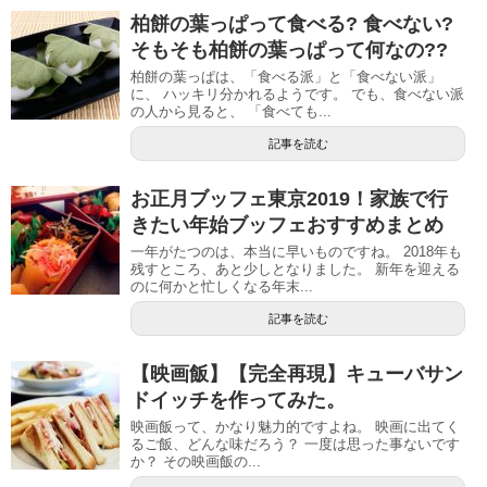
柏餅の葉っぱって食べる? 食べない?
そもそも柏餅の葉っぱって何なの??
柏餅の葉っぱは、「食べる派」と「食べない派」
に、 ハッキリ分かれるようです。 でも、食べない派
の人から見ると、 「食べても...
記事を読む
お正月ブッフェ東京2019！家族で行
きたい年始ブッフェおすすめまとめ
一年がたつのは、本当に早いものですね。 2018年も
残すところ、あと少しとなりました。 新年を迎える
のに何かと忙しくなる年末...
記事を読む
【映画飯】【完全再現】キューバサン
ドイッチを作ってみた。
映画飯って、かなり魅力的ですよね。 映画に出てく
るご飯、どんな味だろう？ 一度は思った事ないです
か？ その映画飯の...