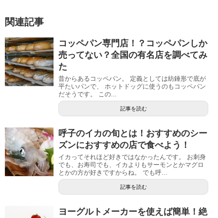
関連記事
コッペパン専門店！？コッペパンしか
売ってない？全国の有名店を調べてみ
た
昔からあるコッペパン。 定義としては紡錘形で底が
平たいパンで、 ホットドッグに使うのもコッペパン
だそうです。 この...
記事を読む
呼子のイカの旬とは！おすすめのシー
ズンにおすすめの店で食べよう！
イカってそれほど好きではなかったんです。 お刺身
でも、お寿司でも、イカよりもサーモンとかマグロ
とかの方が好きですからね。 でも呼...
記事を読む
ヨーグルトメーカーを使えば簡単！絶