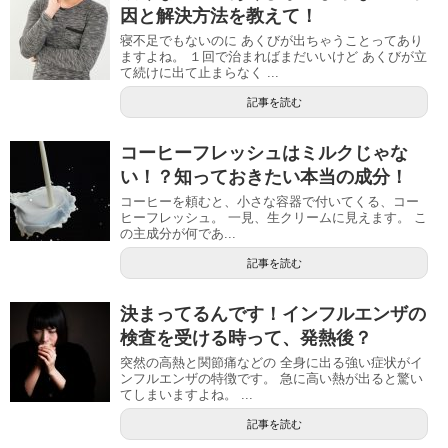
因と解決方法を教えて！
寝不足でもないのに あくびが出ちゃうことってあり
ますよね。 １回で治まればまだいいけど あくびが立
て続けに出て止まらなく ...
記事を読む
コーヒーフレッシュはミルクじゃな
い！？知っておきたい本当の成分！
コーヒーを頼むと、小さな容器で付いてくる、コー
ヒーフレッシュ。 一見、生クリームに見えます。 こ
の主成分が何であ...
記事を読む
決まってるんです！インフルエンザの
検査を受ける時って、発熱後？
突然の高熱と関節痛などの 全身に出る強い症状がイ
ンフルエンザの特徴です。 急に高い熱が出ると驚い
てしまいますよね。 ...
記事を読む