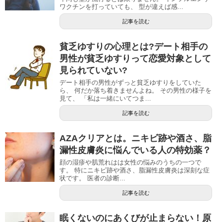
ワクチンを打っていても、 型が違えば感...
記事を読む
貧乏ゆすりの心理とは?デート相手の
男性が貧乏ゆすりって恋愛対象として
見られていない?
デート相手の男性がずっと貧乏ゆすりをしていた
ら、 何だか落ち着きませんよね。 その男性の様子を
見て、 「私は一緒にいてつま...
記事を読む
AZAクリアとは。ニキビ跡や酒さ、脂
漏性皮膚炎に悩んでいる人の特効薬？
顔の湿疹や肌荒れはは女性の悩みのうちの一つで
す。 特にニキビ跡や酒さ、脂漏性皮膚炎は深刻な症
状です。 医者の診断...
記事を読む
眠くないのにあくびが止まらない！原