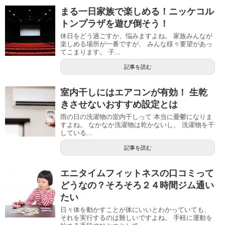
まる一日家族で楽しめる！ニッケコル
トンプラザを遊び倒そう！
休日をどう過ごすか、悩みますよね。 家族みんなが
楽しめる場所が一番ですが、 みんな様々要望があっ
てこまります。 子...
記事を読む
室内干しにはエアコンが有効！ 生乾
きさせないおすすめ設定とは
雨の日の洗濯物の室内干しって 本当に憂鬱になりま
すよね。 なかなか洗濯物は乾かないし、 洗濯物を干
している...
記事を読む
エニタイムフィットネスの口コミって
どうなの？そろそろ２４時間ジム通い
たい
日々体を動かすことが体にいいとわかっていても、
それを実行するのは難しいですよね。 手軽に運動を