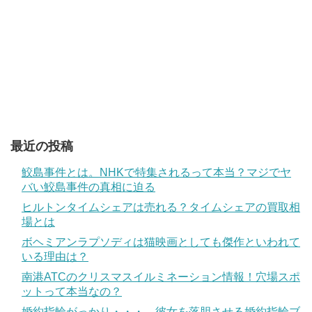
最近の投稿
鮫島事件とは。NHKで特集されるって本当？マジでヤ
バい鮫島事件の真相に迫る
ヒルトンタイムシェアは売れる？タイムシェアの買取相
場とは
ボヘミアンラプソディは猫映画としても傑作といわれて
いる理由は？
南港ATCのクリスマスイルミネーション情報！穴場スポ
ットって本当なの？
婚約指輪がっかり・・・。彼女を落胆させる婚約指輪ブ