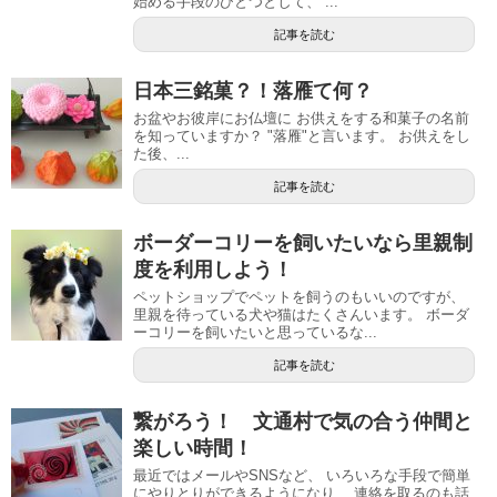
始める手段のひとつとして、 ...
記事を読む
日本三銘菓？！落雁て何？
お盆やお彼岸にお仏壇に お供えをする和菓子の名前
を知っていますか？ "落雁"と言います。 お供えをし
た後、...
記事を読む
ボーダーコリーを飼いたいなら里親制
度を利用しよう！
ペットショップでペットを飼うのもいいのですが、
里親を待っている犬や猫はたくさんいます。 ボーダ
ーコリーを飼いたいと思っているな...
記事を読む
繋がろう！ 文通村で気の合う仲間と
楽しい時間！
最近ではメールやSNSなど、 いろいろな手段で簡単
にやりとりができるようになり、 連絡を取るのも話