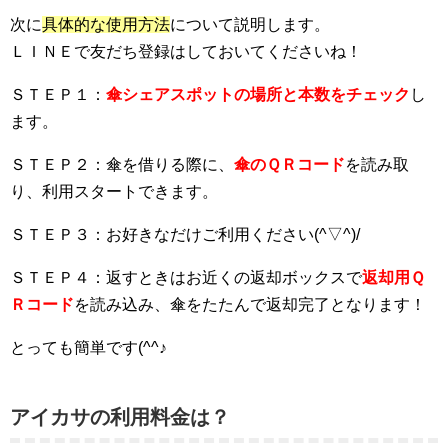
次に
具体的な使用方法
について説明します。
ＬＩＮＥで友だち登録はしておいてくださいね！
ＳＴＥＰ１：
傘シェアスポットの場所と本数をチェック
し
ます。
ＳＴＥＰ２：傘を借りる際に、
傘のＱＲコード
を読み取
り、利用スタートできます。
ＳＴＥＰ３：お好きなだけご利用ください(^▽^)/
ＳＴＥＰ４：返すときはお近くの返却ボックスで
返却用Ｑ
Ｒコード
を読み込み、傘をたたんで返却完了となります！
とっても簡単です(^^♪
アイカサの利用料金は？