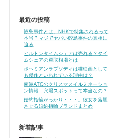
最近の投稿
鮫島事件とは。NHKで特集されるって
本当？マジでヤバい鮫島事件の真相に
迫る
ヒルトンタイムシェアは売れる？タイ
ムシェアの買取相場とは
ボヘミアンラプソディは猫映画として
も傑作といわれている理由は？
南港ATCのクリスマスイルミネーショ
ン情報！穴場スポットって本当なの？
婚約指輪がっかり・・・。彼女を落胆
させる婚約指輪ブランドまとめ
新着記事