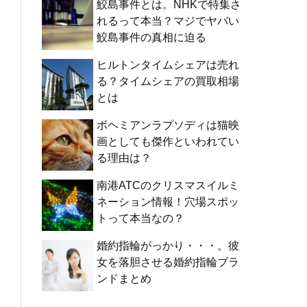
鮫島事件とは。NHKで特集さ
れるって本当？マジでヤバい
鮫島事件の真相に迫る
ヒルトンタイムシェアは売れ
る？タイムシェアの買取相場
とは
ボヘミアンラプソディは猫映
画としても傑作といわれてい
る理由は？
南港ATCのクリスマスイルミ
ネーション情報！穴場スポッ
トって本当なの？
婚約指輪がっかり・・・。彼
女を落胆させる婚約指輪ブラ
ンドまとめ