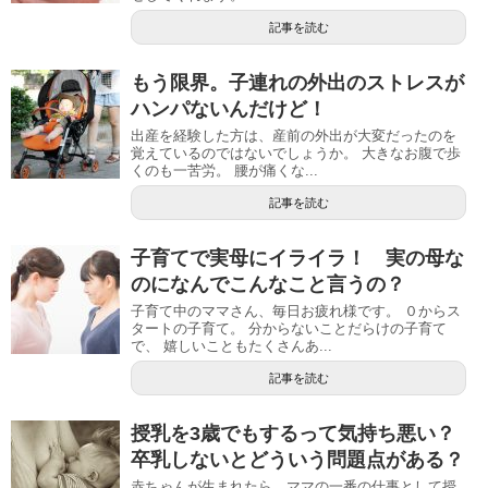
記事を読む
もう限界。子連れの外出のストレスが
ハンパないんだけど！
出産を経験した方は、産前の外出が大変だったのを
覚えているのではないでしょうか。 大きなお腹で歩
くのも一苦労。 腰が痛くな...
記事を読む
子育てで実母にイライラ！ 実の母な
のになんでこんなこと言うの？
子育て中のママさん、毎日お疲れ様です。 ０からス
タートの子育て。 分からないことだらけの子育て
で、 嬉しいこともたくさんあ...
記事を読む
授乳を3歳でもするって気持ち悪い？
卒乳しないとどういう問題点がある？
赤ちゃんが生まれたら、ママの一番の仕事として授