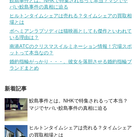
鮫島事件とは。NHKで特集されるって本当？マジでヤ
バい鮫島事件の真相に迫る
ヒルトンタイムシェアは売れる？タイムシェアの買取相
場とは
ボヘミアンラプソディは猫映画としても傑作といわれて
いる理由は？
南港ATCのクリスマスイルミネーション情報！穴場スポ
ットって本当なの？
婚約指輪がっかり・・・。彼女を落胆させる婚約指輪ブ
ランドまとめ
新着記事
鮫島事件とは。NHKで特集されるって本当？
マジでヤバい鮫島事件の真相に迫る
ヒルトンタイムシェアは売れる？タイムシェア
の買取相場とは