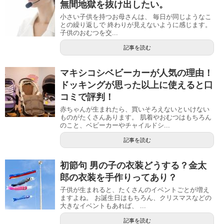
無間地獄を抜け出したい。
小さい子供を持つお母さんは、 毎日が同じようなこ
との繰り返しで 終わりが見えないように感じます。
子供のおむつを交...
記事を読む
マキシコシベビーカーが人気の理由！
ドッキングが思った以上に使えると口
コミで評判！
赤ちゃんが生まれたら、買いそろえないといけない
ものがたくさんあります。 肌着やおむつはもちろん
のこと、ベビーカーやチャイルドシ...
記事を読む
初節句 男の子の衣装どうする？金太
郎の衣装を手作りってあり？
子供が生まれると、たくさんのイベントごとが増え
ますよね。 お誕生日はもちろん、クリスマスなどの
大きなイベントもあれば、 ...
記事を読む